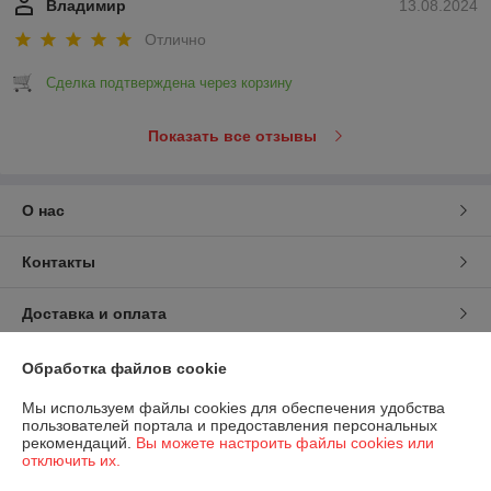
Владимир
13.08.2024
Отлично
Сделка подтверждена через корзину
Показать все отзывы
О нас
Контакты
Доставка и оплата
График работы
Обработка файлов cookie
Мы используем файлы cookies для обеспечения удобства
Полная версия сайта
пользователей портала и предоставления персональных
рекомендаций.
Вы можете настроить файлы cookies или
отключить их.
Политика обработки cookies