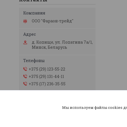
ООО "Фараон-трейд"
д. Копище, ул. Лопатина 7а/1,
Минск, Беларусь
+375 (29) 123-55-22
+375 (29) 131-44-11
+375 (17) 236-35-55
faraon1311212@mail.ru
Мы используем файлы cookies д