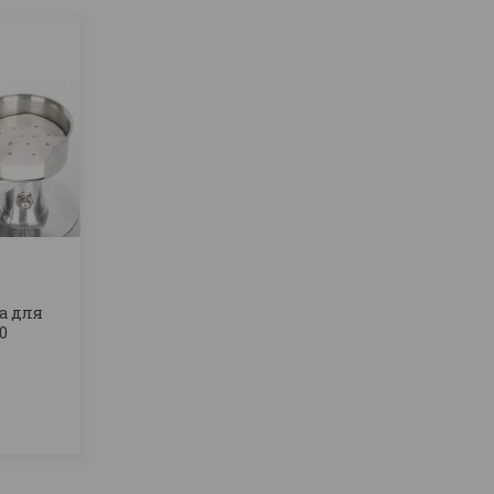
а для
0