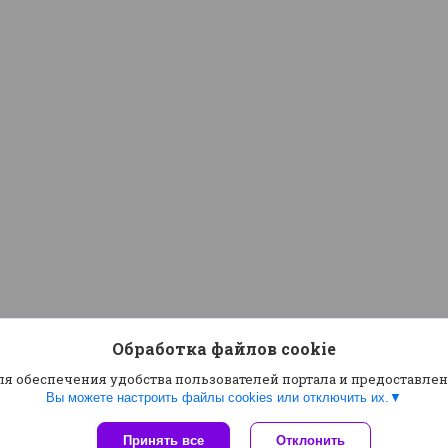
Обработка файлов cookie
ля обеспечения удобства пользователей портала и предоставле
Вы можете настроить файлы cookies или отключить их.
Сайт создан на платформе Deal.by
Принять все
Отклонить