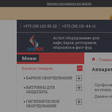
Начать продавать на Deal.by
+375 (29) 123-55-22
+375 (29) 131-44-11
Airhot оборудование для
кафе, баров, ресторанов,
общепита и фаст-фуд.
Товары
Каталог товаров
Аппара
БАРНОЕ ОБОРУДОВАНИЕ
Професси
ВИТРИНЫ ДЛЯ
на улице
ОБЩЕПИТА
Данное о
ГИГИЕНИЧЕСКОЕ
ОБОРУДОВАНИЕ