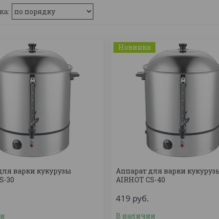
Новинка
для варки кукурузы
Аппарат для варки кукуруз
S-30
AIRHOT CS-40
419
руб.
ии
В наличии