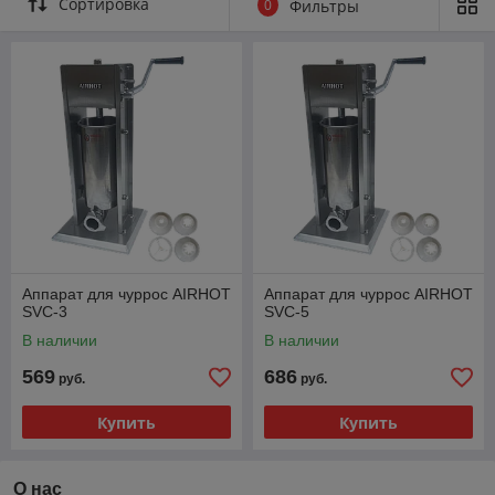
Сортировка
0
Фильтры
может выбрать и установить нужный ему режим (колбасные
шприцы с резьбовым/винтовым цилиндром имеют только 1
скоростной режим).
2) Цилиндр и поршень легко снимаются, что позволяет
провести чистку и обслуживание.
3) В комплектации: 4 насадки для наполнения колбас и 4
насадки для формовки чурросов.
4) Оборудование с усиленными стальными подшипниками и
роторным приводом выдерживает повышенное давление.
5) Все части устройства, непосредственно контактирующие с
пищей, соответствуют признанному гигиеническому
стандарту SGS.
Аппарат для чуррос AIRHOT
Аппарат для чуррос AIRHOT
6) Устройство доступно в 2 размерах: 3 и 5 литров.
SVC-3
SVC-5
В наличии
В наличии
569
686
руб.
руб.
Купить
Купить
О нас