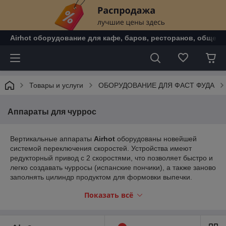
Airhot оборудование для кафе, баров, ресторанов, общепи
Товары и услуги
ОБОРУДОВАНИЕ ДЛЯ ФАСТ ФУДА
Аппараты для чуррос
Вертикальные аппараты
Airhot
оборудованы новейшей
системой переключения скоростей. Устройства имеют
редукторный привод с 2 скоростями, что позволяет быстро и
легко создавать чурросы (испанские пончики), а также заново
заполнять цилиндр продуктом для формовки выпечки.
Устройства так же идеально подходят для мясных цехов и
Показать всё
ресторанов, в которых ведется собственное производство
колбас/сосисок.
1) 2 скоростные системы наполнения, пользователь легко