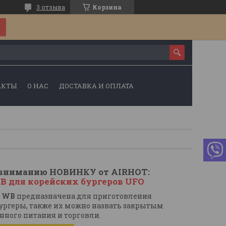
3 отзыва
Корзина
АКТЫ
О НАС
ДОСТАВКА И ОПЛАТА
вниманию НОВИНКУ от AIRHOT:
 для корейских бургеров UFO
T WB
предназначена для приготовления
бургеры, также их можно назвать закрытым
нного питания и торговли.