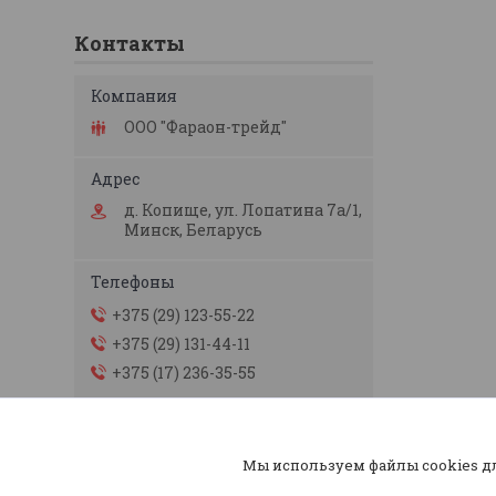
Контакты
ООО "Фараон-трейд"
д. Копище, ул. Лопатина 7а/1,
Минск, Беларусь
+375 (29) 123-55-22
+375 (29) 131-44-11
+375 (17) 236-35-55
faraon1311212@mail.ru
Мы используем файлы cookies д