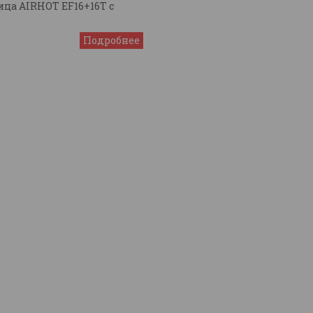
ца AIRHOT EF16+16T с