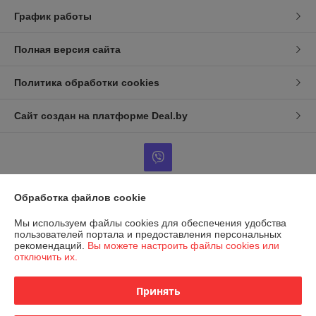
График работы
Полная версия сайта
Политика обработки cookies
Сайт создан на платформе Deal.by
Обработка файлов cookie
Информация для покупателя
Мы используем файлы cookies для обеспечения удобства
Юридическое лицо:
ООО Фараон-трейд
пользователей портала и предоставления персональных
246050 г. Гомель, ул. Гагарина, 49, офис 1-10
рекомендаций.
Вы можете настроить файлы cookies или
отключить их.
Регистрационный номер ЕГР: 490439713
УНП: 490439713
Принять
Регистрационный орган: Гомельский городской исполнительный