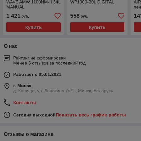
WAVE AMW 1100NM-II 34L
WP1000-30L DIGITAL
AI
MANUAL
печ
пар
1 421
558
14
руб.
руб.
Купить
Купить
О нас
Рейтинг не сформирован
Менее 5 отзывов за последний год
Работает с 05.01.2021
г. Минск
д. Копище, ул. Лопатина 7а/1 , Минск, Беларусь
Контакты
Показать весь график работы
Сегодня выходной
Отзывы о магазине