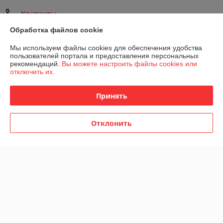
Контакты
Обработка файлов cookie
Сегодня работает с 09:00 до 17:30
Показать весь график работы
Мы используем файлы cookies для обеспечения удобства
пользователей портала и предоставления персональных
рекомендаций.
Вы можете настроить файлы cookies или
Отзывы о магазине
отключить их.
3 отзывов за всё время
Принять
Олег
08.09.2024
Отклонить
Отлично
Владимир
13.08.2024
Отлично
Сделка подтверждена через корзину
Показать все отзывы