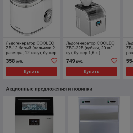
Льдогенератор COOLEQ
Льдогенератор COOLEQ
Ль
ZB-12 белый (пальчики 2
ZBC-22B (кубики, 20 кг/
ZB-
размера, 12 кг/сут, бункер
сут, бункер 1,6 кг)
раз
0,4 кг)
1,6
358
749
55
руб.
руб.
Купить
Купить
Акционные предложения и новинки