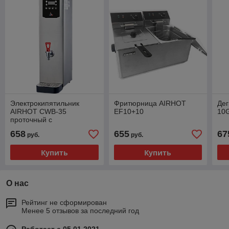
Электрокипятильник
Фритюрница AIRHOT
Де
AIRHOT CWB-35
EF10+10
10
проточный с
каплесборником
658
655
67
руб.
руб.
Купить
Купить
О нас
Рейтинг не сформирован
Менее 5 отзывов за последний год