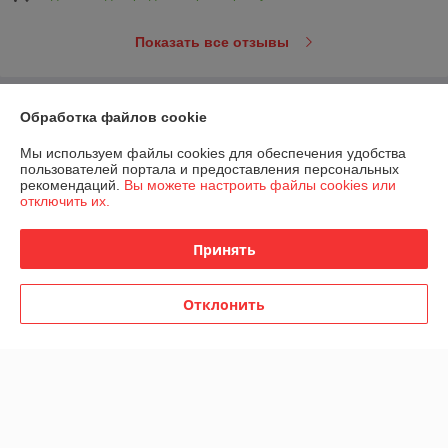
Показать все отзывы
О нас
Обработка файлов cookie
Мы используем файлы cookies для обеспечения удобства
Контакты
пользователей портала и предоставления персональных
рекомендаций.
Вы можете настроить файлы cookies или
отключить их.
Доставка и оплата
Принять
График работы
Полная версия сайта
Отклонить
Политика обработки cookies
Сайт создан на платформе Deal.by