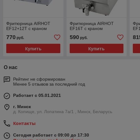
Фритюрница AIRHOT
Фритюрница AIRHOT
Фр
EF12+12T с краном
EF16T с краном
EF
770
590
81
руб.
руб.
Купить
Купить
О нас
Рейтинг не сформирован
Менее 5 отзывов за последний год
Работает с 05.01.2021
г. Минск
д. Копище, ул. Лопатина 7а/1 , Минск, Беларусь
Контакты
Сегодня работает с 09:00 до 17:30