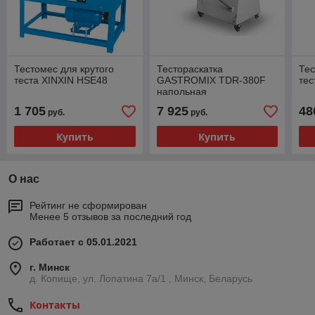
Тестомес для крутого
Тестораскатка
Тес
теста XINXIN HSE48
GASTROMIX TDR-380F
тес
напольная
1 705
7 925
48
руб.
руб.
Купить
Купить
О нас
Рейтинг не сформирован
Менее 5 отзывов за последний год
Работает с 05.01.2021
г. Минск
д. Копище, ул. Лопатина 7а/1 , Минск, Беларусь
Контакты