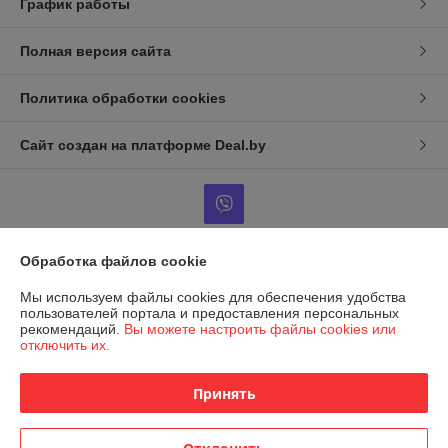
График работы
Полная версия сайта
Политика обработки cookies
Сайт создан на платформе Deal.by
Обработка файлов cookie
Информация для покупателя
Мы используем файлы cookies для обеспечения удобства
Юридическое лицо:
ООО Фараон-трейд
пользователей портала и предоставления персональных
246050 г. Гомель, ул. Гагарина, 49, офис 1-10
рекомендаций.
Вы можете настроить файлы cookies или
отключить их.
Регистрационный номер ЕГР: 490439713
УНП: 490439713
Принять
Регистрационный орган: Гомельский городской исполнительный
комитет