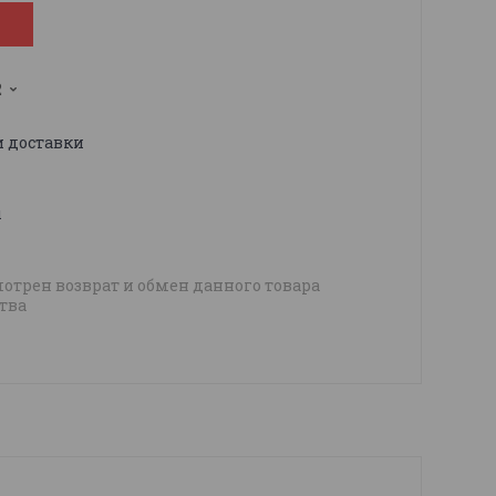
2
и доставки
ы
отрен возврат и обмен данного товара
тва