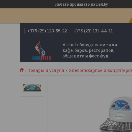
Начать продавать на Deal.by
+375 (29) 123-55-22
+375 (29) 131-44-11
Airhot оборудование для
кафе, баров, ресторанов,
общепита и фаст-фуд.
Товары и услуги
Хлебопекарное и кондитерс