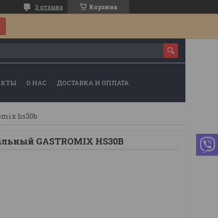
3 отзыва
Корзина
АКТЫ
О НАС
ДОСТАВКА И ОПЛАТА
omix hs30b
альный GASTROMIX HS30B