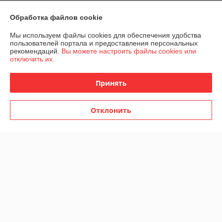
О нас
Обработка файлов cookie
Мы используем файлы cookies для обеспечения удобства
Контакты
пользователей портала и предоставления персональных
рекомендаций.
Вы можете настроить файлы cookies или
отключить их.
Доставка и оплата
Принять
График работы
Полная версия сайта
Отклонить
Политика обработки cookies
Сайт создан на платформе Deal.by
Информация для покупателя