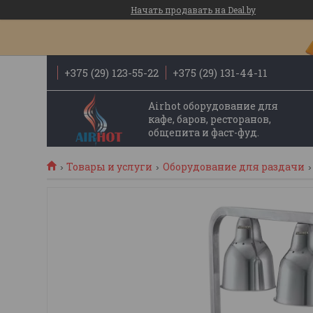
Начать продавать на Deal.by
+375 (29) 123-55-22
+375 (29) 131-44-11
Airhot оборудование для
кафе, баров, ресторанов,
общепита и фаст-фуд.
Товары и услуги
Оборудование для раздачи