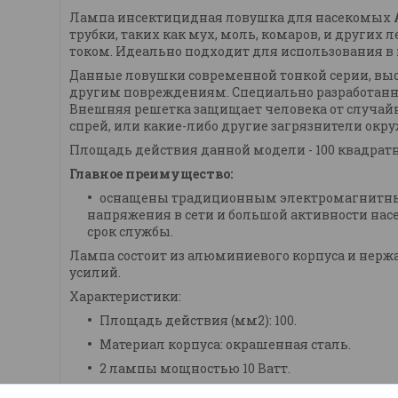
Лампа инсектицидная ловушка для насекомых
трубки, таких как мух, моль, комаров, и други
током.
Идеально подходит для использования в п
Данные ловушки современной тонкой серии, выс
другим повреждениям. Специально разработанны
Внешняя решетка защищает человека от случайн
спрей, или какие-либо другие загрязнители окр
Площадь действия данной модели - 100 квадрат
Главное преимущество:
оснащены традиционным электромагнитным 
напряжения в сети и большой активности нас
срок службы.
Лампа состоит из алюминиевого корпуса и нерж
усилий.
Характеристики:
Площадь действия (мм2): 100.
Материал корпуса: окрашенная сталь.
2 лампы мощностью 10 Ватт.
Цепь для подвешивания.