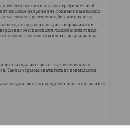
х насекомых с помощью ультрафиолетовой
ходит высокое напряжение, убивают насекомых
 магазинах, ресторанах, больницах и т.д.
рхность, не подвергающуюся коррозии или
овершенно безопасен для людей и животных.
е не используются химикаты, искры, запах,
нт выхода из строя в случае перепадов
гов. Таким образом значительно повышается
ых выдвигается с передней панели легко и без