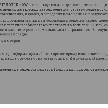
AIRHOT IK-40W
—
используется для привлечения летающи
х летающих насекомых, и затем решетки, через которые про
омещениях, в домах, в заводских помещениях, продуктовых
око производительные и безопасные, решетки имеют пове
й свет ультрафиолета (со спектральным пиком 365 nm) с
ого касания к решеткам с высоким напряжением. В ловушк
ужающей среды.
ных метров.
трансформатором , благодаря которому исключается вариа
екомых, в отличие от их электронных (Импульсных) анало
авеющих элементов решеток. Поддон для удаления насеком