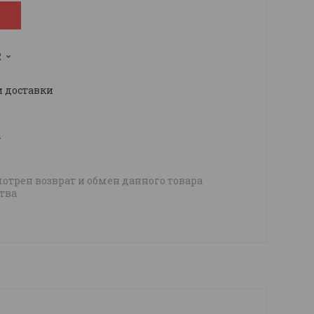
2
и доставки
ы
отрен возврат и обмен данного товара
тва