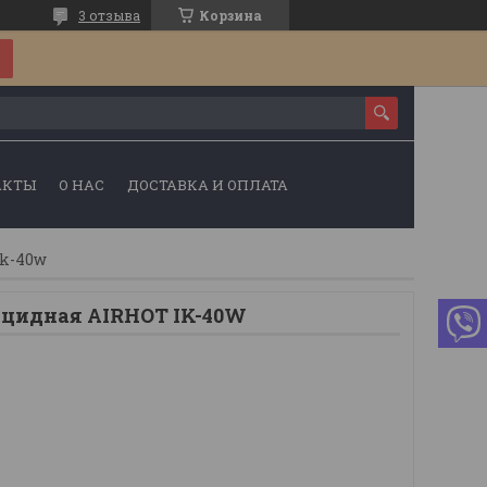
3 отзыва
Корзина
АКТЫ
О НАС
ДОСТАВКА И ОПЛАТА
ik-40w
цидная AIRHOT IK-40W