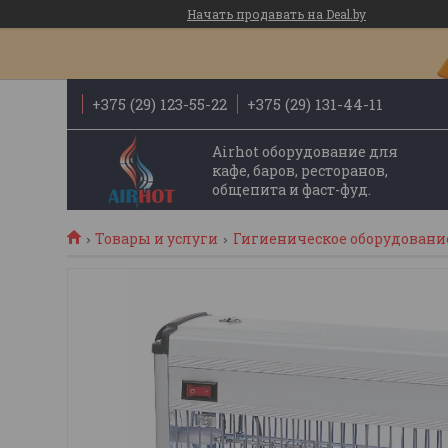
Начать продавать на Deal.by
+375 (29) 123-55-22
+375 (29) 131-44-11
Airhot оборудование для
кафе, баров, ресторанов,
общепита и фаст-фуд.
Товары и услуги
Гигиеническое оборудовани