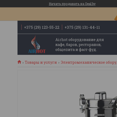
Начать продавать на Deal.by
+375 (29) 123-55-22
+375 (29) 131-44-11
Airhot оборудование для
кафе, баров, ресторанов,
общепита и фаст-фуд.
Товары и услуги
Электромеханическое обор