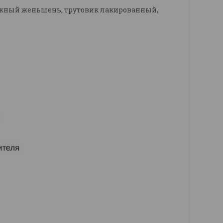
ложный женьшень, трутовик лакированный,