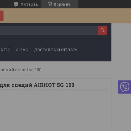
3 отзыва
Корзина
АКТЫ
О НАС
ДОСТАВКА И ОПЛАТА
еций airhot sg-100
для специй AIRHOT SG-100