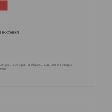
2
и доставки
ы
отрен возврат и обмен данного товара
тва