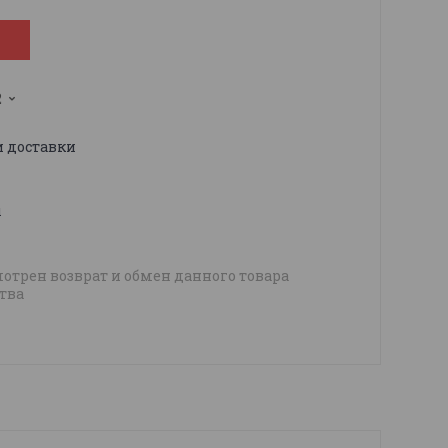
2
и доставки
ы
отрен возврат и обмен данного товара
тва