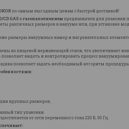
OKOR
по самым выгодным ценам с быстрой доставкой!
0/CD GAS с газонаполнением
предназначен для упаковки 
еты различных размеров в вакууме или, при установке мод
акже размеры вакуумных камер и нагревательных элемен
ены из пищевой нержавеющей стали, что увеличивает изн
о позволяет видеть и контролировать процесс вакуумирова
вщика позволяет задать необходимый алгоритм процедуры
собенностями:
ции крупных размеров;
азный тип упаковки.
ствляется от сети переменного тока 220 В, 50 Гц.
печивает: