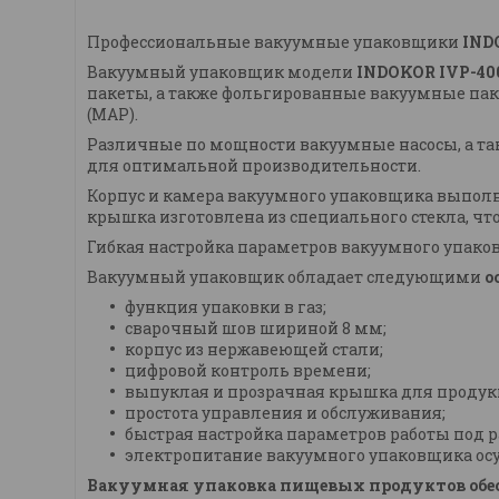
Профессиональные вакуумные упаковщики
IND
Вакуумный упаковщик модели
INDOKOR IVP-40
пакеты, а также фольгированные вакуумные пак
(MAP).
Различные по мощности вакуумные насосы, а т
для оптимальной производительности.
Корпус и камера вакуумного упаковщика выполн
крышка изготовлена из специального стекла, чт
Гибкая настройка параметров вакуумного упако
Вакуумный упаковщик обладает следующими
о
функция упаковки в газ;
сварочный шов шириной 8 мм;
корпус из нержавеющей стали;
цифровой контроль времени;
выпуклая и прозрачная крышка для продук
простота управления и обслуживания;
быстрая настройка параметров работы под р
электропитание вакуумного упаковщика осуще
Вакуумная упаковка пищевых продуктов обес