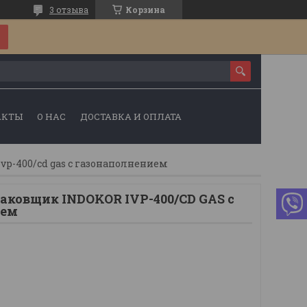
3 отзыва
Корзина
АКТЫ
О НАС
ДОСТАВКА И ОПЛАТА
p-400/cd gas с газонаполнением
ковщик INDOKOR IVP-400/CD GAS с
ием