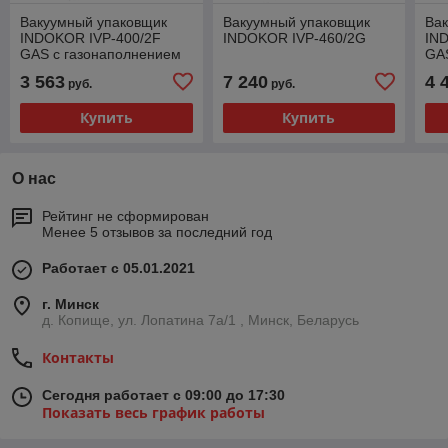
Вакуумный упаковщик
Вакуумный упаковщик
Ва
INDOKOR IVP-400/2F
INDOKOR IVP-460/2G
IN
GAS с газонаполнением
GA
3 563
7 240
4 
руб.
руб.
Купить
Купить
О нас
Рейтинг не сформирован
Менее 5 отзывов за последний год
Работает с 05.01.2021
г. Минск
д. Копище, ул. Лопатина 7а/1 , Минск, Беларусь
Контакты
Сегодня работает с 09:00 до 17:30
Показать весь график работы