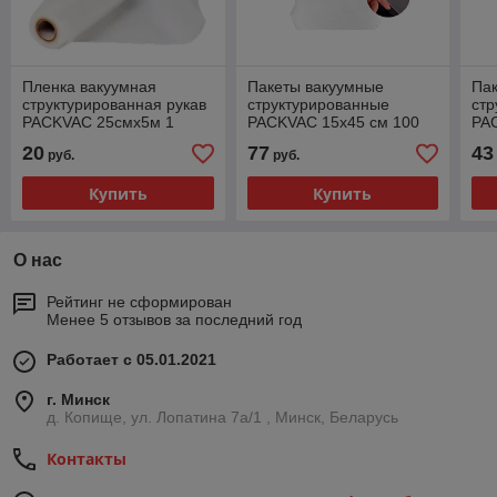
Пленка вакуумная
Пакеты вакуумные
Па
структурированная рукав
структурированные
стр
PACKVAC 25смx5м 1
PACKVAC 15x45 см 100
PA
рулон
шт
шт
20
77
43
руб.
руб.
Купить
Купить
О нас
Рейтинг не сформирован
Менее 5 отзывов за последний год
Работает с 05.01.2021
г. Минск
д. Копище, ул. Лопатина 7а/1 , Минск, Беларусь
Контакты