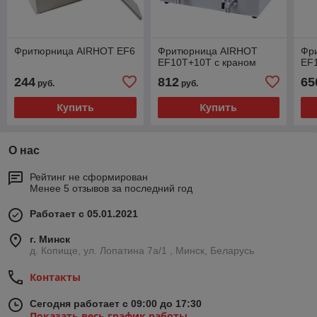
Фритюрница AIRHOT EF6
Фритюрница AIRHOT
Фр
EF10T+10T с краном
EF
244
812
65
руб.
руб.
Купить
Купить
О нас
Рейтинг не сформирован
Менее 5 отзывов за последний год
Работает с 05.01.2021
г. Минск
д. Копище, ул. Лопатина 7а/1 , Минск, Беларусь
Контакты
Сегодня работает с 09:00 до 17:30
Показать весь график работы