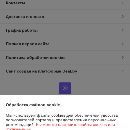
Контакты
Доставка и оплата
График работы
Полная версия сайта
Политика обработки cookies
Сайт создан на платформе Deal.by
Обработка файлов cookie
Информация для покупателя
Мы используем файлы cookies для обеспечения удобства
Юридическое лицо:
ООО Фараон-трейд
пользователей портала и предоставления персональных
246050 г. Гомель, ул. Гагарина, 49, офис 1-10
рекомендаций.
Вы можете настроить файлы cookies или
отключить их.