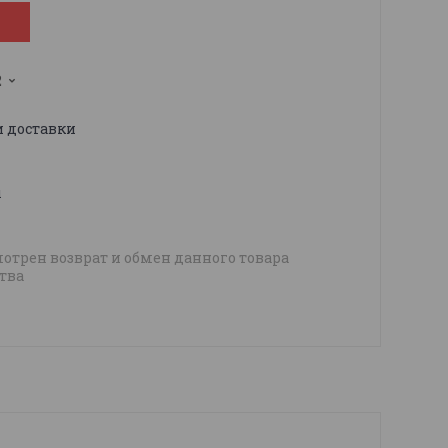
2
и доставки
ы
отрен возврат и обмен данного товара
тва