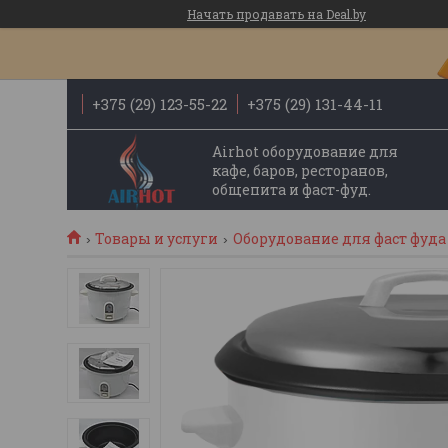
Начать продавать на Deal.by
+375 (29) 123-55-22
+375 (29) 131-44-11
Airhot оборудование для
кафе, баров, ресторанов,
общепита и фаст-фуд.
Товары и услуги
Оборудование для фаст фуда