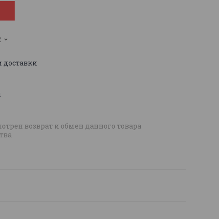
2
и доставки
ы
отрен возврат и обмен данного товара
тва