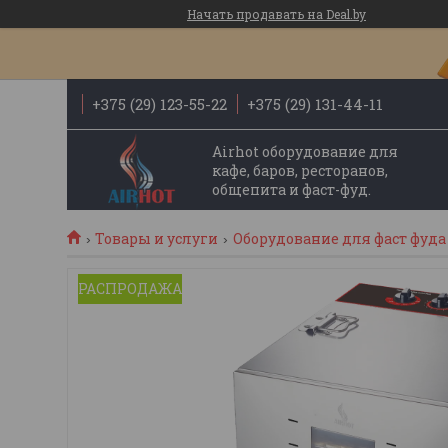
Начать продавать на Deal.by
+375 (29) 123-55-22
+375 (29) 131-44-11
Airhot оборудование для
кафе, баров, ресторанов,
общепита и фаст-фуд.
Товары и услуги
Оборудование для фаст фуда
РАСПРОДАЖА