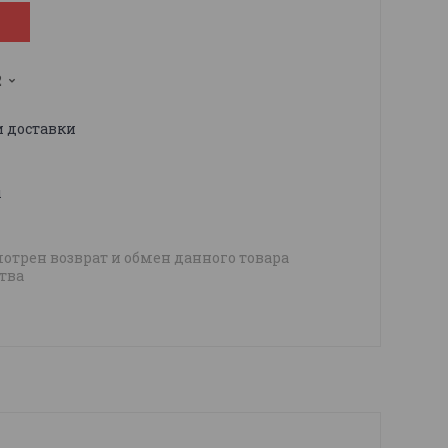
2
и доставки
ы
отрен возврат и обмен данного товара
тва