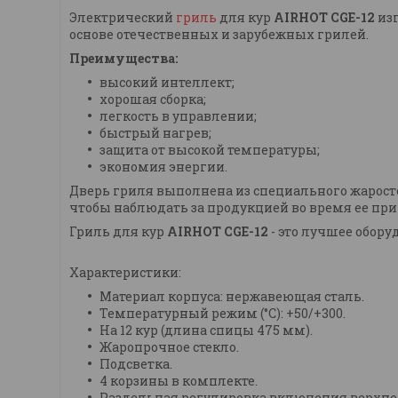
Электрический
гриль
для кур
AIRHOT CGE-12
из
основе отечественных и зарубежных грилей.
Преимущества:
высокий интеллект;
хорошая сборка;
легкость в управлении;
быстрый нагрев;
защита от высокой температуры;
экономия энергии.
Дверь гриля выполнена из специального жаростой
чтобы наблюдать за продукцией во время ее при
Гриль для кур
AIRHOT CGE-12
- это лучшее обору
Характеристики:
Материал корпуса: нержавеющая сталь.
Температурный режим (°С): +50/+300.
На 12 кур (длина спицы 475 мм).
Жаропрочное стекло.
Подсветка.
4 корзины в комплекте.
Раздельная регулировка включения верхнег