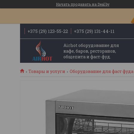
Начать продавать на Deal.by
+375 (29) 123-55-22
+375 (29) 131-44-11
Airhot оборудование для
кафе, баров, ресторанов,
общепита и фаст-фуд.
Товары и услуги
Оборудование для фаст фуда