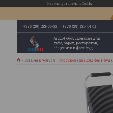
Начать продавать на Deal.by
+375 (29) 123-55-22
+375 (29) 131-44-11
Airhot оборудование для
кафе, баров, ресторанов,
общепита и фаст-фуд.
Товары и услуги
Оборудование для фаст фуда