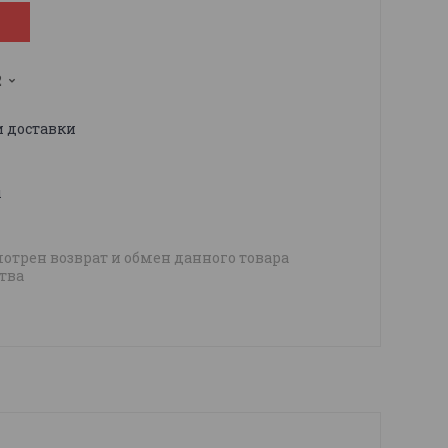
2
и доставки
ы
отрен возврат и обмен данного товара
тва