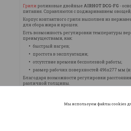
Грили
роликовые двойные
AIRHOT DCG-FG
- осн
питания. Справляются с поджариванием овощей, 
Корпус контактного гриля выполнен из нержаве
для сбора жира и крошек.
Есть возможность регулировки температуры вер
преимуществами, как:
быстрый нагрев;
простота в эксплуатации;
отсутствие времени бесполезной работы;
размер рабочих поверхностей 496х277 мм (ни
Благодаря возможности регулировки расстояния
различной толщины.
Мы используем файлы cookies д