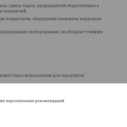
анов, гриль-баров, предприятий общественного
х сэндвичей.
ным покрытием, оборудован
съемным поддоном
адиционными сковородками, он обладает такими
может быть использован для продуктов
ния персональных рекомендаций.