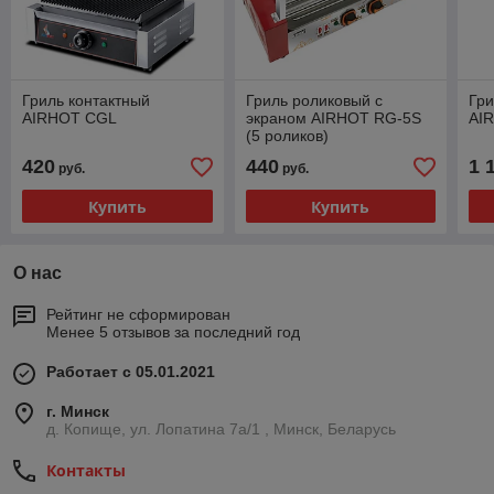
Гриль контактный
Гриль роликовый с
Гр
AIRHOT CGL
экраном AIRHOT RG-5S
AI
(5 роликов)
420
440
1 
руб.
руб.
Купить
Купить
О нас
Рейтинг не сформирован
Менее 5 отзывов за последний год
Работает с 05.01.2021
г. Минск
д. Копище, ул. Лопатина 7а/1 , Минск, Беларусь
Контакты