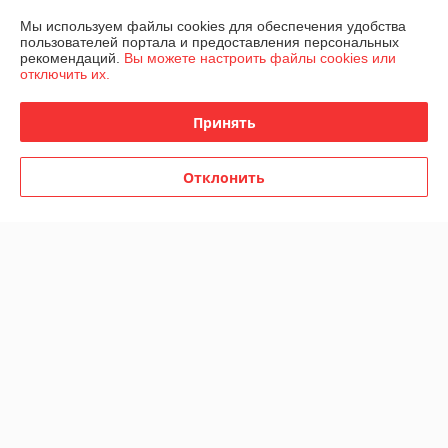
Мы используем файлы cookies для обеспечения удобства
Контакты
пользователей портала и предоставления персональных
рекомендаций.
Вы можете настроить файлы cookies или
отключить их.
Доставка и оплата
Принять
График работы
Полная версия сайта
Отклонить
Политика обработки cookies
Сайт создан на платформе Deal.by
Информация для покупателя
Юридическое лицо:
ООО Фараон-трейд
246050 г. Гомель, ул. Гагарина, 49, офис 1-10