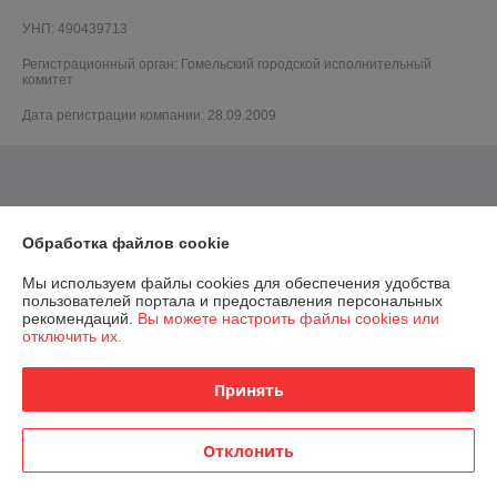
УНП: 490439713
Регистрационный орган: Гомельский городской исполнительный
комитет
Дата регистрации компании: 28.09.2009
Обработка файлов cookie
Мы используем файлы cookies для обеспечения удобства
пользователей портала и предоставления персональных
рекомендаций.
Вы можете настроить файлы cookies или
отключить их.
Принять
Отклонить