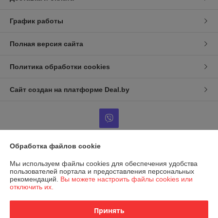
График работы
Полная версия сайта
Политика обработки cookies
Сайт создан на платформе Deal.by
Обработка файлов cookie
Информация для покупателя
Мы используем файлы cookies для обеспечения удобства
Юридическое лицо:
ООО Фараон-трейд
пользователей портала и предоставления персональных
246050 г. Гомель, ул. Гагарина, 49, офис 1-10
рекомендаций.
Вы можете настроить файлы cookies или
отключить их.
Регистрационный номер ЕГР: 490439713
УНП: 490439713
Принять