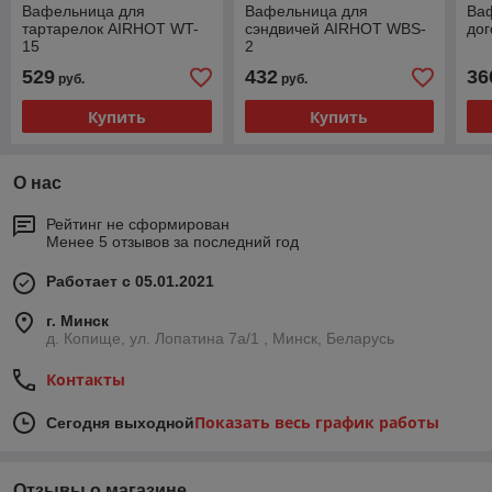
Вафельница для
Вафельница для
Ваф
тартарелок AIRHOT WT-
сэндвичей AIRHOT WBS-
до
15
2
529
432
36
руб.
руб.
Купить
Купить
О нас
Рейтинг не сформирован
Менее 5 отзывов за последний год
Работает с 05.01.2021
г. Минск
д. Копище, ул. Лопатина 7а/1 , Минск, Беларусь
Контакты
Показать весь график работы
Сегодня выходной
Отзывы о магазине