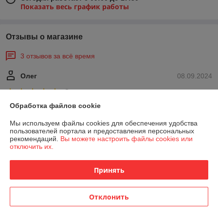
Показать весь график работы
Отзывы о магазине
3 отзывов за всё время
Олег
08.09.2024
Отлично
Обработка файлов cookie
Владимир
13.08.2024
Мы используем файлы cookies для обеспечения удобства
пользователей портала и предоставления персональных
Отлично
рекомендаций.
Вы можете настроить файлы cookies или
отключить их.
Сделка подтверждена через корзину
Принять
Показать все отзывы
Отклонить
О нас