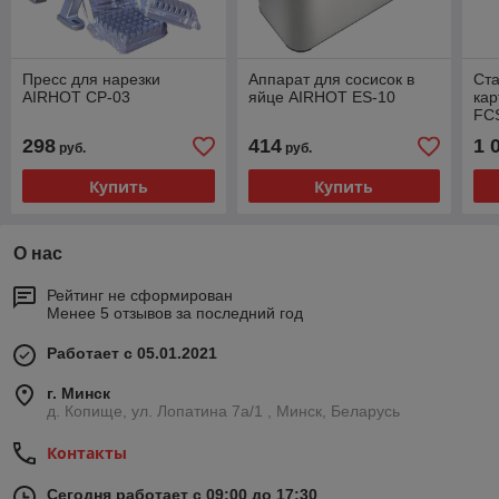
Пресс для нарезки
Аппарат для сосисок в
Ста
AIRHOT CP-03
яйце AIRHOT ES-10
ка
FC
298
414
1 
руб.
руб.
Купить
Купить
О нас
Рейтинг не сформирован
Менее 5 отзывов за последний год
Работает с 05.01.2021
г. Минск
д. Копище, ул. Лопатина 7а/1 , Минск, Беларусь
Контакты
Сегодня работает с 09:00 до 17:30