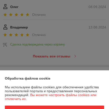
Олег
08.09.2024
Отлично
Владимир
13.08.2024
Отлично
Сделка подтверждена через корзину
Показать все отзывы
О нас
Обработка файлов cookie
Контакты
Мы используем файлы cookies для обеспечения удобства
пользователей портала и предоставления персональных
рекомендаций.
Вы можете настроить файлы cookies или
Доставка и оплата
отключить их.
График работы