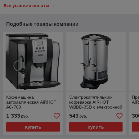
Все условия оплаты
Подобные товары компании
Кофемашина
Электрокипятильник-
Пре
автоматическая AIRHOT
кофеварка AIRHOT
AI
AC-709
WBDD-35D с электронной
панелью управления
1 333
543
30
руб.
руб.
Купить
Купить