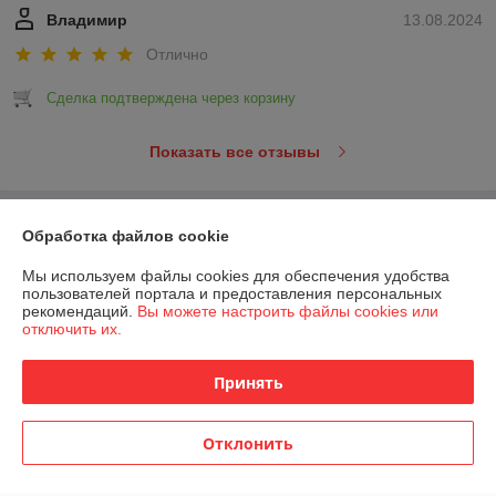
Владимир
13.08.2024
Отлично
Сделка подтверждена через корзину
Показать все отзывы
О нас
Обработка файлов cookie
Мы используем файлы cookies для обеспечения удобства
Контакты
пользователей портала и предоставления персональных
рекомендаций.
Вы можете настроить файлы cookies или
отключить их.
Доставка и оплата
Принять
График работы
Полная версия сайта
Отклонить
Политика обработки cookies